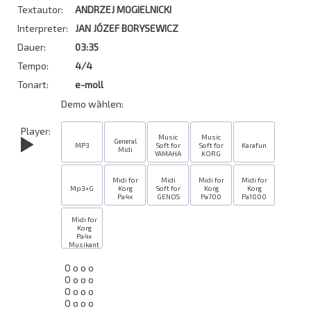
Textautor:
ANDRZEJ MOGIELNICKI
Interpreter:
JAN JÓZEF BORYSEWICZ
Dauer:
03:35
Tempo:
4/4
Tonart:
e-moll
Demo wȁhlen:
Player:
Music
Music
General
MP3
Soft for
Soft for
Karafun
Midi
YAMAHA
KORG
Midi for
Midi
Midi for
Midi for
Mp3+G
Korg
Soft for
Korg
Korg
Pa4x
GENOS
Pa700
Pa1000
Midi for
Korg
Pa4x
Musikant
O o o o 

O o o o 

O o o o 

O o o o 
